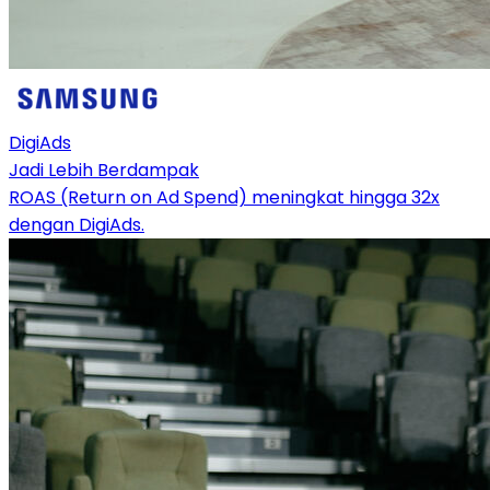
DigiAds
Jadi Lebih Berdampak
ROAS (Return on Ad Spend) meningkat hingga 32x
dengan DigiAds.