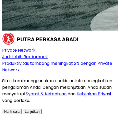
Private Network
Jadi Lebih Berdampak
Produktivitas tambang meningkat 2% dengan Private
Network.
Situs kami menggunakan cookie untuk meningkatkan
pengalaman Anda. Dengan melanjutkan, Anda sudah
menyetujui
Syarat & Ketentuan
dan
Kebijakan Privasi
yang berlaku.
Nanti saja
Lanjutkan