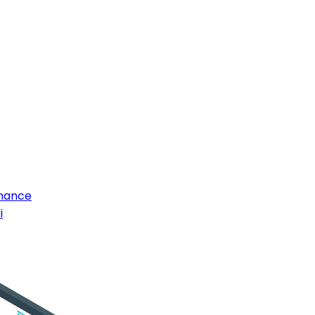
enance
i